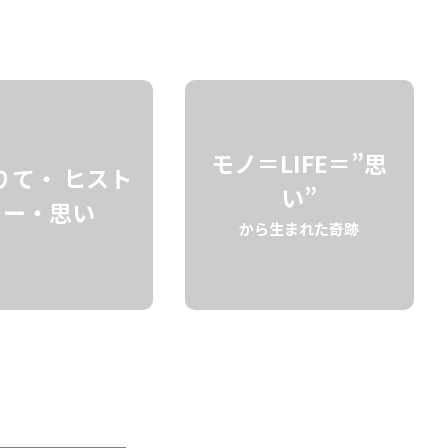
ーバ・リブレ”
検索
に弾ける琥珀色のグラデーション。定番カクテル「
キューバ・リブレ
」を
モノ＝LIFE＝”思
す。定番だからこそ誤魔化しがきかない
上質なハワイアン・ラムの奥深
りて・ ヒスト
い”
リー・思い
から生まれた奇跡