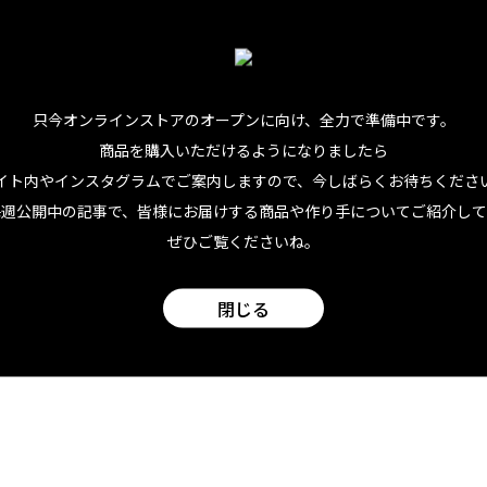
る。（フレッシュな酸味が味の決め手！）
うに1〜2回ステアすれば完成です。
なりました。色々なコーラで自分好みの組み合わせを試してみるのも良
もよし。普段から
ホワイトラムを冷凍庫に
入れておくと、夏場はボトル
只今オンラインストアのオープンに向け、
全力で準備中です。
商品を購入いただけるようになりましたら
至福のリラックスタイムをこの夏はラムで愉しみましょう。
イト内やインスタグラムでご案内しますので、今しばらくお待ちくださ
毎週公開中の記事で、皆様にお届けする商品や作り手についてご紹介して
ぜひご覧くださいね。
閉じる
facebook