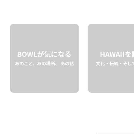
2026.08.04
”夜に香るGOLD。涼を取るWHIT
その他
”ビールも良いけど、何だか今日はコーラの炭酸で喉を刺激的に潤した
愉しむには
KOLOAゴールドラム
一択です。
程よい樽熟成
が生み出すドライでリッチな香り。コーラの心地よい炭酸
BOWLが気になる
HAWAII
さ
をシンプルに味わえる、大人のスタンダードを是非。
あのこと、あの場所、 あの話
文化・伝統・そし
＜材料＞
・ロックアイス 適量
・KOLOA ゴールドラム 30ml
・コーラ 90ml
・カットライム 適量（1/8カット）
＜作り方＞
トールサイズまたは大きめのロックグラスを用意し、ロックア
グラスに「KOLOA ゴールドラム」を30ml注ぐ。
「コーラ」を90ml注ぎ入れる。