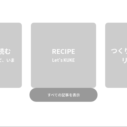
STORY
BRAND
ABOUT
E。定番を格上げする”KOLOA キュ
い”・・・夏場にそんな瞬間ありますよね？夕暮れ時は涼しげにグラス
が交わると、何だか熱帯夜さえ爽快に感じる心のリズムが生まれてきま
つく
を読む
RECIPE
て、いま
Let’s KUKE
すべての記事を表示
イスをたっぷりと投入する。