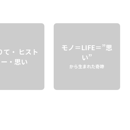
検索
モノ＝LIFE＝”思
りて・ ヒスト
い”
リー・思い
から生まれた奇跡
ト