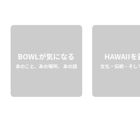
01.08 fri
2021
BOWLが気になる
HAWAII
あのこと、あの場所、 あの話
文化・伝統・そし