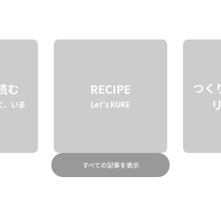
STORY
BRAND
ABOUT
つく
を読む
RECIPE
て、いま
Let’s KUKE
すべての記事を表示
タロにスイートポテ