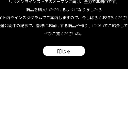
只今オンラインストアのオープンに向け、
全力で準備中です。
。そうすることで、結果的に一番フレッシュな製品を届けられ
商品を購入いただけるようになりましたら
イト内やインスタグラムでご案内しますので、今しばらくお待ちくださ
けるのは大前提。しかし、ビジネスの継続と顧客へのサービス
毎週公開中の記事で、皆様にお届けする商品や作り手についてご紹介して
のかもしれません。背景をきちんと理解したうえで買い支える
ぜひご覧くださいね。
です。
閉じる
Jimmy Chanについてもっと知