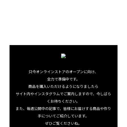
っていくんだから最高よね」
家族の愛があるからこそのソルティワヒネ。あなたの毎日
にも、ひと振りいかがでしょうか。
只今オンラインストアのオープンに向け、
全力で準備中です。
商品を購入いただけるようになりましたら
サイト内やインスタグラムでご案内しますので、今しばら
この商品にまつわる出来事
くお待ちください。
また、毎週公開中の記事で、皆様にお届けする商品や作り
手についてご紹介しています。
ぜひご覧くださいね。