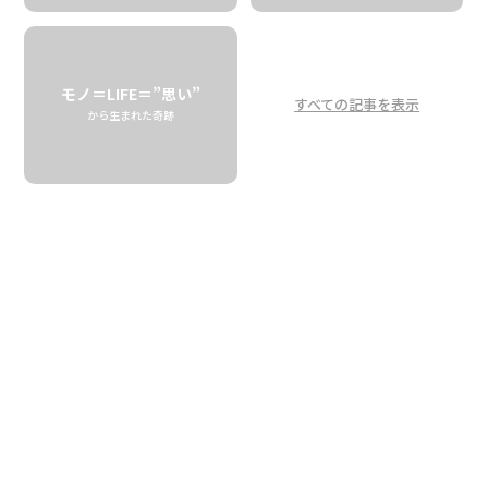
幸せ家族が生み出す
とっておきのフレーバー
モノ＝LIFE＝”思い”
すべての記事を表示
Is the godfather a nephew?
から生まれた奇跡
Happy families create
A special flavor
SALTY WAHINE
「KANE／カネ」、「WAHINE／ワヒネ」。ハワイでこんな
表示を見たことがあるかもしれません。可能性が高いの
は、トイレのサイン。そう、ハワイ語で「カネ」は男性、