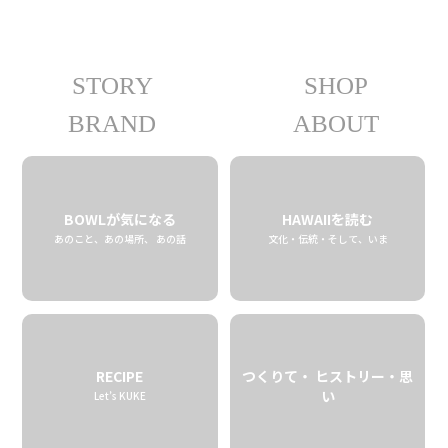
STORY
SHOP
06.23 tue
2020
BRAND
ABOUT
BOWLが気になる
HAWAIIを読む
あのこと、あの場所、 あの話
文化・伝統・そして、いま
RECIPE
つくりて・ ヒストリー・思
い
Let’s KUKE
名付け親は甥っ子？