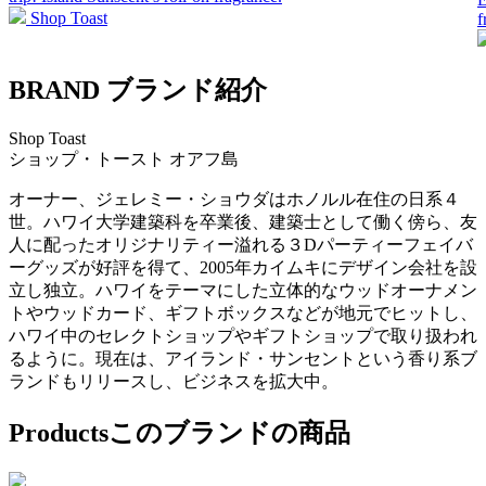
Shop Toast
f
BRAND
ブランド紹介
Shop Toast
ショップ・トースト
オアフ島
オーナー、ジェレミー・ショウダはホノルル在住の日系４
世。ハワイ大学建築科を卒業後、建築士として働く傍ら、友
人に配ったオリジナリティー溢れる３Dパーティーフェイバ
ーグッズが好評を得て、2005年カイムキにデザイン会社を設
立し独立。ハワイをテーマにした立体的なウッドオーナメン
トやウッドカード、ギフトボックスなどが地元でヒットし、
ハワイ中のセレクトショップやギフトショップで取り扱われ
るように。現在は、アイランド・サンセントという香り系ブ
ランドもリリースし、ビジネスを拡大中。
Products
このブランドの商品