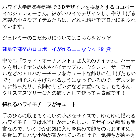
ハワイ大学建築学部卒で３Dデザインを得意とするロコボー
イのジェレミーさん。彼がハワイでデザインし、作り上げる
木製の小さなアイテムたちは、どれも精巧でアロハにあふれ
ています。
ジェレミーのこだわりについてはこちらをどうぞ↓
建築学部卒のロコボーイが作るエコなウッド雑貨
中でも「ウッド・オーナメント」は人気のアイテム。バーチ
材を用いてヤシの木やパイナップル、ウクレレ、サーフガー
ルなどのアロハなモチーフをキュートな飾りに仕上げたもの
です。紐でぶらさげられるようになっているので、デスク周
りに飾ったり、玄関やリビングなどに置いても。もちろん、
クリスマスツリーなどの飾りとして使っても素敵です！
揺れるハワイモチーフがキュート
手のひらに収まるくらいの小さなサイズで、ゆらゆら揺れる
ハワイモチーフは本当にかわいらしい。デザインの種類も豊
富なので、いくつかお気に入りを集めて飾るのもおすすめ。
身近にアロハな小物が置かれているだけで、気持ちが癒やさ