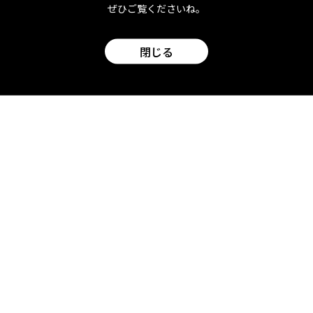
ぜひご覧くださいね。
ム
閉じる
ム
ム
ム
ォッカ
ドン・ドライジン
スティングしたら途中で酔って味もわからなくなってしまうの