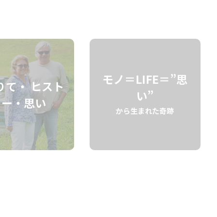
検索
モノ＝LIFE＝”思
りて・ ヒスト
い”
リー・思い
から生まれた奇跡