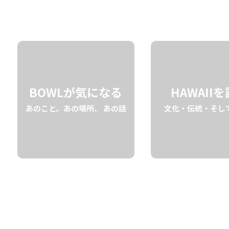
03.11 tue
2025
BOWLが気になる
HAWAII
あのこと、あの場所、 あの話
文化・伝統・そし