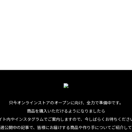
フルーツ
ッドで素敵だったけど、リニューアルしたデザインはとてもカ
すね。
只今オンラインストアのオープンに向け、
全力で準備中です。
商品を購入いただけるようになりましたら
。更にはソルティ。・・・さて。一体どんなお酒にマッチする
イト内やインスタグラムでご案内しますので、今しばらくお待ちくださ
洒落なバーでチョコレートをツマミに呑みたくなる、MADE IN 
毎週公開中の記事で、皆様にお届けする商品や作り手についてご紹介して