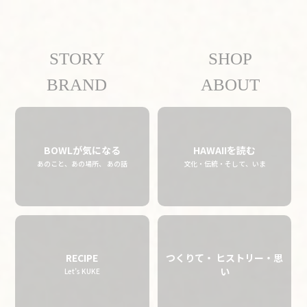
STORY
SHOP
01.25 tue
2022
BRAND
ABOUT
BOWLが気になる
HAWAIIを読む
あのこと、あの場所、 あの話
文化・伝統・そして、いま
RECIPE
つくりて・ ヒストリー・思
い
Let’s KUKE