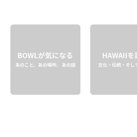
11.14 fri
2025
BOWLが気になる
HAWAII
あのこと、あの場所、 あの話
文化・伝統・そし