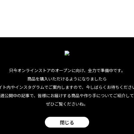
手作り感あふれる水性インクの温かみが、なんともいえない魅
縦23.5cm x マチ14cm。ちょっとしたお出かけのおともや、
にもちょうどいいサイズ感です。素材は100%コットンキャン
手）部分と下側のカラーバリエーションも豊富で、どれにしよ
入される人も多いのだとか。その気持ち、わかります⋯⋯。
只今オンラインストアのオープンに向け、
全力で準備中です。
日常にさりげないハワイを取り入れて
商品を購入いただけるようになりましたら
イト内やインスタグラムでご案内しますので、今しばらくお待ちくださ
いるので、ミニトートといっても収納力が大きいのも魅力。外
毎週公開中の記事で、皆様にお届けする商品や作り手についてご紹介して
よ。大きすぎてかさばるバッグよりも使いやすいし、もう、な
ぜひご覧くださいね。
フトやお土産にも最適の一品です。
閉じる
さりげなく（ここがポイント。やりすぎるハワイ感じゃないの