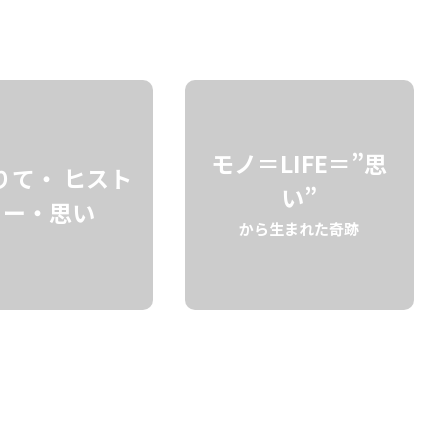
検索
モノ＝LIFE＝”思
りて・ ヒスト
い”
リー・思い
から生まれた奇跡