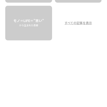
スにとって、MIHFが特別
な理由
モノ＝LIFE＝”思い”
すべての記事を表示
Why the Made in Hawaii Festival Holds
から生まれた奇跡
Such a Special Place for Local
Businesses
Aloha De Mele
8月中旬に今年も開催された、ハワイの一大イベント「メイ
ド・イン・ハワイ・フェスティバル（MIHF）」。ハワイ州
で活動する約700ものブランドがハワイ・コンベンション・