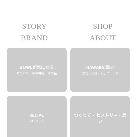
STORY
SHOP
08.29 fri
2025
BRAND
ABOUT
BOWLが気になる
HAWAIIを読む
あのこと、あの場所、 あの話
文化・伝統・そして、いま
RECIPE
つくりて・ ヒストリー・思
い
Let’s KUKE
ハワイのローカルビジネ