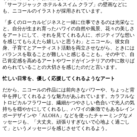
「サーフジャック ホテル＆スイム クラブ」の壁画などに
も、ニコールのイラストが採用されています。
「多くのローカルビジネスと一緒に仕事できるのは光栄なこ
と。自分が生まれ育ったハワイの自然や風景、花々の美しさ
をアートにして、それを見てくれる人に、ポジティブな想い
を感じてもらえたら嬉しいと思うわ」とニコール。彼女自
身、子育てとアーティスト活動を両立させながら、ときには
バランスを取ることが難しいと感じることも。その中で、自
己肯定感を高めるアートやワードがインテリアの中に散りば
められていることの大切さを感じたのだと言います。
忙しい日常を、優しく応援してくれるようなアート
だから、ニコールの作品には前向きなパワーや、ちょっと背
中を押してくれるような魅力があふれています。カラフルな
トロピカルフラワーは、繊細かつやさしい色合いで光人の気
持ちを穏やかにしてくれるし、ハワイの象徴でもあるレイン
ボーデザインや「ALOHA」などを使ったチャーミングなメ
ッセージも、「大丈夫。頑張りすぎないで心地よく過ごし
て」というメッセージを感じさせてくれるよう。