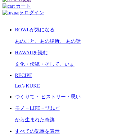
カート
ログイン
BOWLが気になる
あのこと、あの場所、 あの話
HAWAIIを読む
文化・伝統・そして、いま
RECIPE
Let’s KUKE
つくりて・ ヒストリー・思い
モノ＝LIFE＝”思い”
から生まれた奇跡
すべての記事を表示