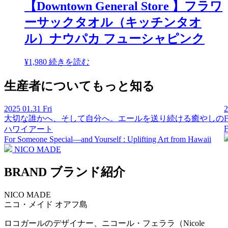
【Downtown General Store 】フラワ
ーサックタオル（キッチンタオ
ル）ナウパカ フューシャピンク
¥
1,980
続きを読む
生産者についてもっと知る
2025
01.31 Fri
大切な誰かへ、そして自分へ。エールを送り続ける癒やしの
F
ハワイアート
For Someone Special—and Yourself : Uplifting Art from Hawaii
NICO MADE
BRAND
ブランド紹介
NICO MADE
ニコ・メイド
オアフ島
ロコガールのデザイナー、ニコール・フェララ（Nicole