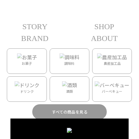
STORY
SHOP
ホーム
/ 人物カテゴリー /
KAUAI KOOKIE
/ Ruth Hashisaka
BRAND
ABOUT
全10件を表示
Ruth Hashisaka
お菓子
調味料
農産加工品
ドリンク
酒類
バーベキュー
すべての商品を見る