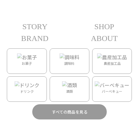
STORY
SHOP
ホーム
/ 人物カテゴリー /
Downtown General Store
/ Penny Kiyabu
BRAND
ABOUT
全12件を表示
Penny Kiyabu
お菓子
調味料
農産加工品
ドリンク
酒類
バーベキュー
【Downtown General Store
【Downtown General Store
】フラワーサックタオル
】フラワーサックタオル
（キッチンタオル）ウクレ
（キッチンタオル）オヒア
レ
レフア
すべての商品を見る
¥
1,980
¥
1,980