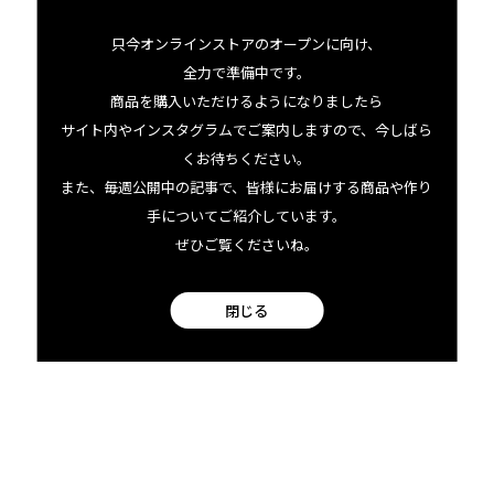
只今オンラインストアのオープンに向け、
全力で準備中です。
商品を購入いただけるようになりましたら
【Downtown General Store
【Downtown General Store
】フラワーサックタオル
】フラワーサックタオル
サイト内やインスタグラムでご案内しますので、今しばら
（キッチンタオル）モンス
（キッチンタオル）レイ
くお待ちください。
テラキルト
¥
1,980
また、毎週公開中の記事で、皆様にお届けする商品や作り
¥
1,980
手についてご紹介しています。
ぜひご覧くださいね。
閉じる