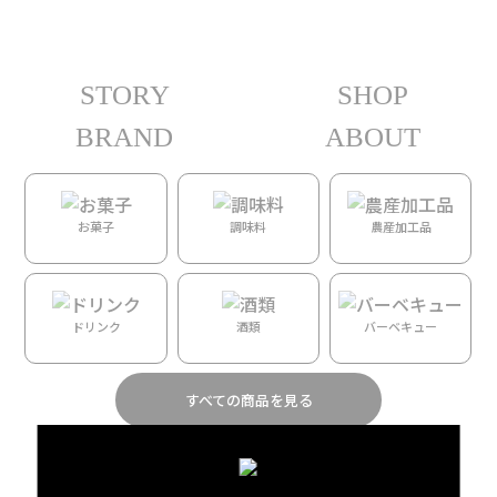
STORY
SHOP
ホーム
/ 人物カテゴリー /
Lola Pilar Hawaii
/ Kristen Reyno
BRAND
ABOUT
全5件を表示
Kristen Reyno
お菓子
調味料
農産加工品
ドリンク
酒類
バーベキュー
すべての商品を見る