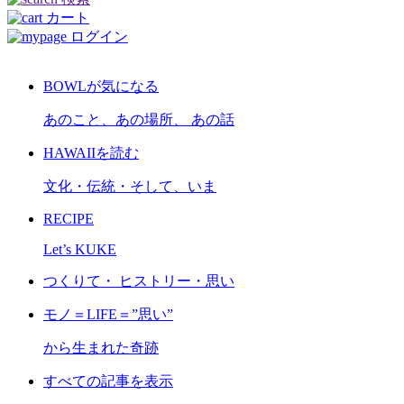
カート
ログイン
BOWLが気になる
あのこと、あの場所、 あの話
HAWAIIを読む
文化・伝統・そして、いま
RECIPE
Let’s KUKE
つくりて・ ヒストリー・思い
モノ＝LIFE＝”思い”
から生まれた奇跡
すべての記事を表示