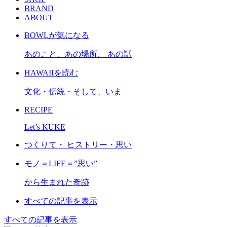
BRAND
ABOUT
BOWLが気になる
あのこと、あの場所、 あの話
HAWAIIを読む
文化・伝統・そして、いま
RECIPE
Let’s KUKE
つくりて・ ヒストリー・思い
モノ＝LIFE＝”思い”
から生まれた奇跡
すべての記事を表示
すべての記事を表示