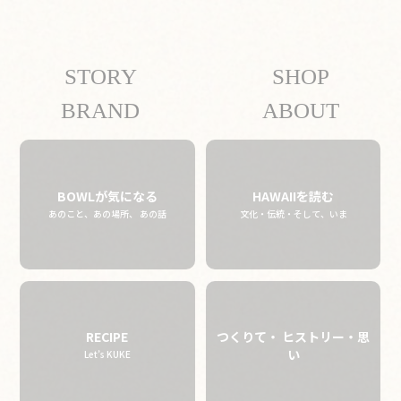
STORY
SHOP
02.28 thu
2019
BRAND
ABOUT
BOWLが気になる
HAWAIIを読む
あのこと、あの場所、 あの話
文化・伝統・そして、いま
RECIPE
つくりて・ ヒストリー・思
い
Let’s KUKE