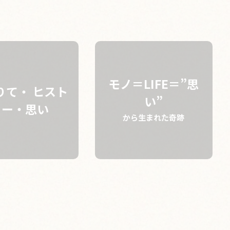
検索
モノ＝LIFE＝”思
りて・ ヒスト
い”
リー・思い
から生まれた奇跡