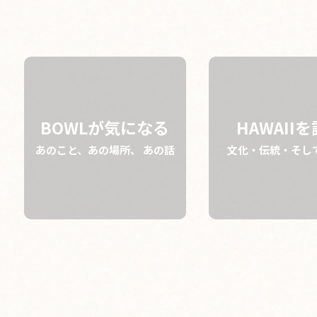
02.28 thu
2019
BOWLが気になる
HAWAII
あのこと、あの場所、 あの話
文化・伝統・そし