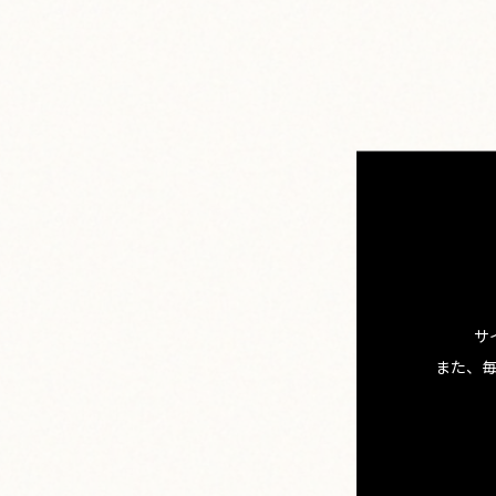
サ
また、