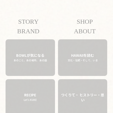
STORY
SHOP
09.09 tue
2025
BRAND
ABOUT
BOWLが気になる
HAWAIIを読む
あのこと、あの場所、 あの話
文化・伝統・そして、いま
RECIPE
つくりて・ ヒストリー・思
い
Let’s KUKE