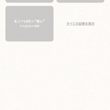
ビッグアイランド
コーヒーロースターズ
モノ＝LIFE＝”思い”
すべての記事を表示
から生まれた奇跡
人気の焙煎豆２選
Two Best-Seller Roasted Beans
from Big Island Coffee Roasters
「ビッグアイランドコーヒーロースターズ」は、ハワイ島の
コーヒー生産者。自社農園と提携農園から仕入れた質の高
い豆を使用し、小ロットで丁寧に焙煎をしています。その