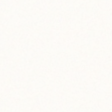
歴史がスタートしたのは、2010年。ハワイ島東側のプナ地
区で、創業オーナーのケリーとブランドンがコーヒー農園
を購入したところから始まりました。すると、わずか3年後
の2013年、ハワイ州ステートワイドカッピング競技会でグ
ランドチャンピオンを獲得。2022年には、『Roaster
Magazine』の「今年の焙煎所」マイクロロースターのトッ
プ3に選出。同年、ハワイ島プナに直営カフェ＆ショップを
オープンするなど、その勢いはとどまるところを知りませ
ん。そんなビッグアイランドコーヒーロースターズから、人
気の焙煎豆2商品をご紹介します。
ひとつめは、「コナブルーム」（写真左）。中浅煎りで仕
上げた100％コナコーヒーです。ジャスミン、ピーチ、ハチ
ミツ、キャラメル、ハニーバターなどを思わせる香りで、苦