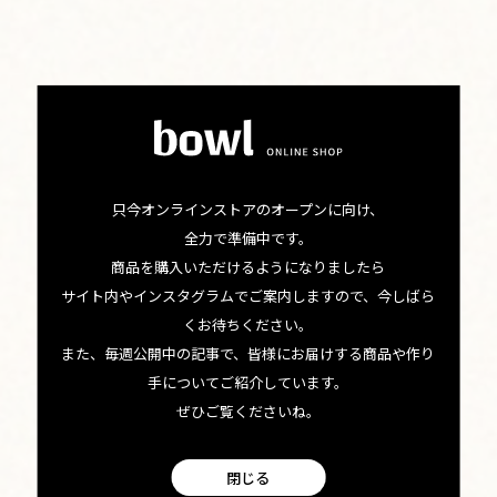
みは控えめ。自然な甘さとフローラルなアロマが特徴。コ
ナコーヒーに定められている5段階のうち、最上級のエクス
トラ・ファンシーにあたる豆が使用されています。
ふたつめは、「コナムーン」（写真右）。前出の「コナブ
ルーム」と同じ農園で収穫された100％コナコーヒーを、深
只今オンラインストアのオープンに向け、
煎りで仕上げてあります。他のハワイ産ダークロースト豆と
全力で準備中です。
比べると、深みがありながらもスモーキーさや苦みが控え
商品を購入いただけるようになりましたら
サイト内やインスタグラムでご案内しますので、今しばら
めで、なめらか。チョコレート、ヘーゼルナッツも思わせ
くお待ちください。
るリッチなアロマが楽しめます。酸味は控えめ。バランス
また、毎週公開中の記事で、皆様にお届けする商品や作り
の取れた、クリアでまろやかな味わいです。
手についてご紹介しています。
ぜひご覧くださいね。
19世紀末からハワイ島で栽培がスタートしたコナコーヒー
閉じる
は、ジャマイカの「ブルーマウンテン」、タンザニアの