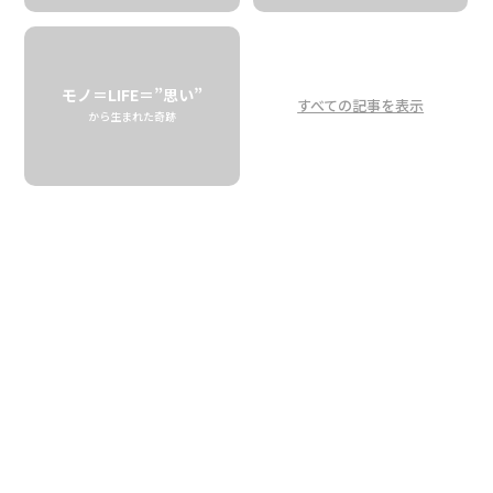
アロハや愛を紡ぐ「レイ」
がモチーフ！大注目のエコ
バッグ登場
モノ＝LIFE＝”思い”
すべての記事を表示
から生まれた奇跡
Lei of Love: Eco-Friendly Bags that
Carry Aloha and Connection
Citadine
ハワイで生活していると、花や木の実などを繋いだ「レ
イ」が本当に身近な存在。首にかけた瞬間、ふんわり香る
やさしい花の香りは、ハワイの人々のライフスタイルに深