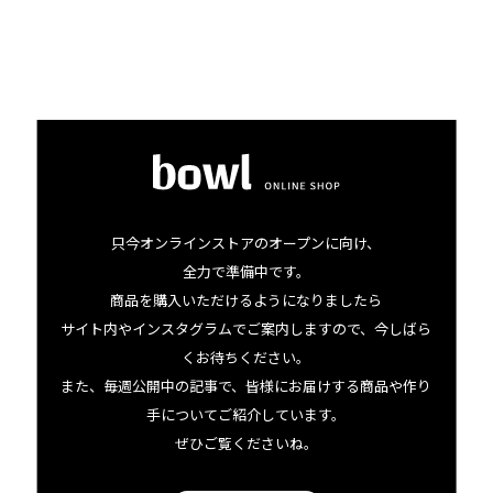
sincere feeling（嘘や飾りのない、ありのままの深い感
情）”や、”Greetings of Love（愛を込めたメッセージ）”が
込められていると思っています。ハワイの文化に深く関わ
り、人々にとって特別な存在でもあるLeiをハワイのアイコ
ンとしてデザインに入れ込みたかったの」とデザイナーの
ジュリアさん。
只今オンラインストアのオープンに向け、
ささっと持ち歩けるよう、サイズは少し小さめのミディア
全力で準備中です。
商品を購入いただけるようになりましたら
ム。いわゆるエコバッグとしての使い方以外にちょっとし
サイト内やインスタグラムでご案内しますので、今しばら
たお出かけのお供や、サブバッグにもおすすめです。
くお待ちください。
また、毎週公開中の記事で、皆様にお届けする商品や作り
さらにこのバッグは、
100％rPET（企業や家庭から出る、
手についてご紹介しています。
使用済みのペットボトルなどを原料として再生したエコな
ぜひご覧くださいね。
素材）を使っているので、環境にさらにやさしい。
通常の布