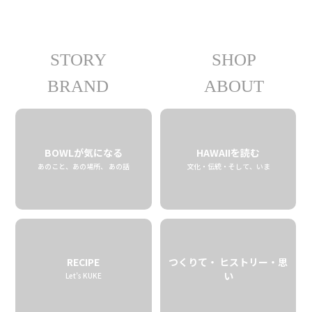
STORY
SHOP
08.08 fri
2025
BRAND
ABOUT
BOWLが気になる
HAWAIIを読む
あのこと、あの場所、 あの話
文化・伝統・そして、いま
RECIPE
つくりて・ ヒストリー・思
い
Let’s KUKE