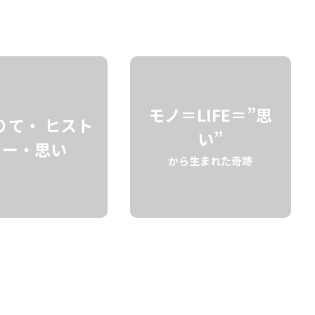
検索
モノ＝LIFE＝”思
りて・ ヒスト
い”
リー・思い
から生まれた奇跡