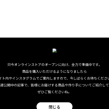
カカオは、とても貴重で神聖なものだったの。身体にいい成分
コラトルを作るのは簡単じゃなかったから『神々の食べ物』と
カオ豆自体が貨幣価値を持っていたこともあるのよ」とのこと
あの魅惑的な甘さは、たしかに今だって特別だよね。さらに（
だろうけど）、「カカオポリフェノール」や「テオブロミン」
なおさら高まります。
只今オンラインストアのオープンに向け、
全力で準備中です。
学名は「テオブロマ・カカオ（Theobroma cacao）」。
商品を購入いただけるようになりましたら
いう意味なのだそうですよ。なるほど。
イト内やインスタグラムでご案内しますので、今しばらくお待ちくださ
毎週公開中の記事で、皆様にお届けする商品や作り手についてご紹介して
西アフリカ、東南アジア、中南米の熱帯地域を中心に栽培され
ぜひご覧くださいね。
イ州でカカオが育てられているんです。
閉じる
産が本格化したのは、比較的新しく20世紀後半頃。ハワイの