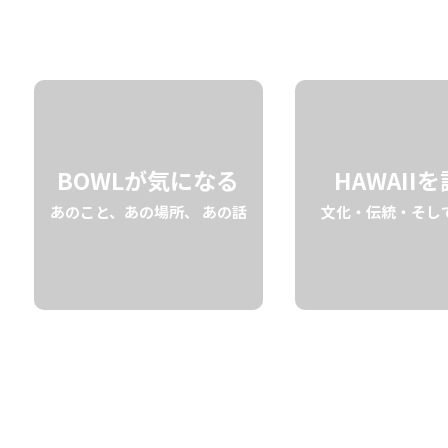
01.10 fri
2025
BOWLが気になる
HAWAII
あのこと、あの場所、 あの話
文化・伝統・そし