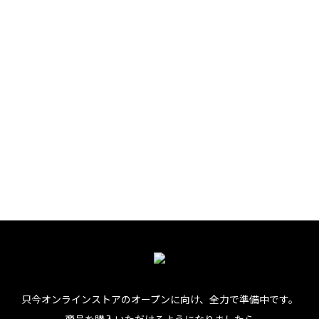
デザイン」の誕生秘話!?
ことなく用いられている、ファイティング・イールのシグネチ
」シリーズ。ワンピースやトップスはもちろん、バッグやポー
小さな魚た描かれるこのデザイン。アパレルブランドのモチー
してみました。
リーズね。面白いでしょう？これは、私の結婚式の招待状をデ
なの。シンプルで独特でお洒落だなって思って、それを私達の
ったのよね。それがこんなに長くシグネチャーモチーフのひと
答え。
只今オンラインストアのオープンに向け、
全力で準備中です。
ションアイテムとしてのデザインじゃなかったのですね。
商品を購入いただけるようになりましたら