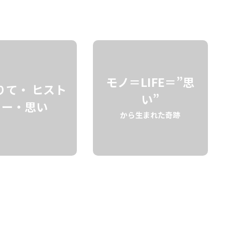
検索
モノ＝LIFE＝”思
りて・ ヒスト
い”
リー・思い
から生まれた奇跡