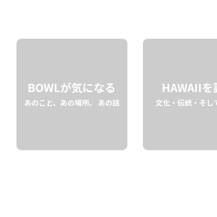
02.28 fri
2025
BOWLが気になる
HAWAII
あのこと、あの場所、 あの話
文化・伝統・そし