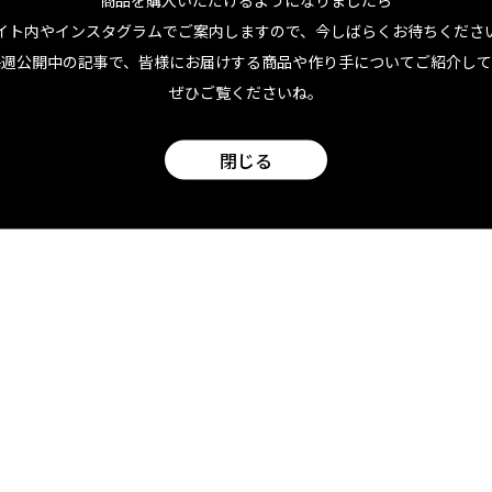
クからのエッセンスも♪
イト内やインスタグラムでご案内しますので、今しばらくお待ちくださ
毎週公開中の記事で、皆様にお届けする商品や作り手についてご紹介して
「じつは、若い頃に私達のガールズトークの中で、素敵な男の
ぜひご覧くださいね。
？”って表現してたことがあって（笑）。もしかしたら、そんな
閉じる
のかもしれないわ。『あなたは最高のお魚をキャッチしたのよ
にかくポジティブで柔軟な女性。上質さや美しさにはとことん
半端ないのがすごい。アパレルを中心に、水着やキッチンアイ
みもスピード感たっぷりで、私たちファンもワクワクが止まら
ミテッドな別のレーベルを作ろうかとも思っているそう。常に
。ほんと、かっこよくて、これからがますます楽しみです。