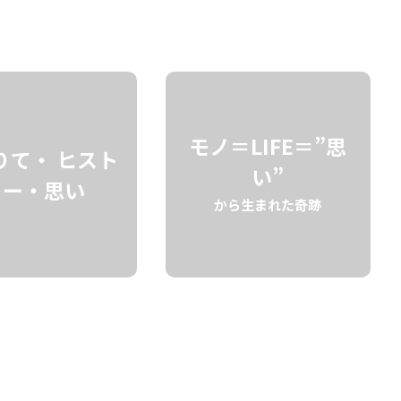
検索
モノ＝LIFE＝”思
りて・ ヒスト
い”
リー・思い
から生まれた奇跡