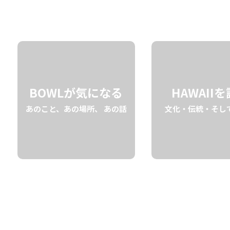
03.30 tue
2021
BOWLが気になる
HAWAII
あのこと、あの場所、 あの話
文化・伝統・そし