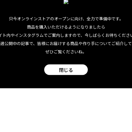
只今オンラインストアのオープンに向け、
全力で準備中です。
商品を購入いただけるようになりましたら
イト内やインスタグラムでご案内しますので、今しばらくお待ちくださ
毎週公開中の記事で、皆様にお届けする商品や作り手についてご紹介して
ぜひご覧くださいね。
閉じる
をフライパンで軽くあぶっておく
さきキャベツは手でちぎる
パプリカは5㎜ほどの幅で縦に切る
上に１のトルティーヤを置き、２、３で準備した野菜を順にの