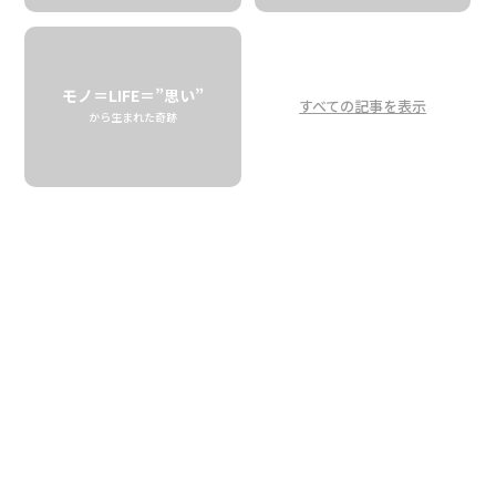
おうちで楽しもう！
ハワイアンパンケーキ
モノ＝LIFE＝”思い”
すべての記事を表示
から生まれた奇跡
おいしい焼き方決定版
Cooking-at-Home Fun!
How to Make the Best Pan Cake
パンケーキは大好き。でも、おいしく焼くのは難しい…。
そんなふうに感じている方は多いのではないでしょうか？
家族で過ごすおうち時間が増え、売れ行きも右肩上がりだ