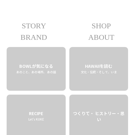
STORY
SHOP
09.08 tue
2020
BRAND
ABOUT
BOWLが気になる
HAWAIIを読む
あのこと、あの場所、 あの話
文化・伝統・そして、いま
RECIPE
つくりて・ ヒストリー・思
い
Let’s KUKE