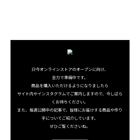
フライパンにうすく油をひき、あらかじめ温めてから弱火
の状態で生地を流し入れます。油が多すぎると焼きむらの
原因になるのであくまで控えめに、焼いている途中で余分
な油があればキッチンペーパーなどで拭き取りましょう。
さて、皆さん悩むのがひっくり返すタイミングだと思いま
す。ここでも目安となるのは「気泡」。生地の表面に小さ
只今オンラインストアのオープンに向け、
な気泡ができて弾け始めたらそれが合図です。裏返したら
全力で準備中です。
時折フライパン返しで色を見ながら、裏面も表面と同じよ
商品を購入いただけるようになりましたら
サイト内やインスタグラムでご案内しますので、今しばら
うに色づくまで焼きましょう。ふっくらと仕上げるため、
くお待ちください。
何度もくるくるひっくり返すのはご法度です。
また、毎週公開中の記事で、皆様にお届けする商品や作り
手についてご紹介しています。
食べたい気持ちをぐっとこらえて
ぜひご覧くださいね。
焼きあがったらそのままお皿に盛り付けるのではなく、一