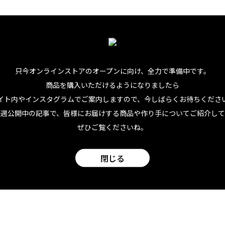
０ml注ぐ。
いでバースプーンで軽くステア。
トッピングを添えて。
只今オンラインストアのオープンに向け、
全力で準備中です。
ダの軽やかさ、軽い柑橘のアクセントが重なった、リゾート感
商品を購入いただけるようになりましたら
にもぴったりです。南国の風を感じたい日にぜひ楽しんでみて
イト内やインスタグラムでご案内しますので、今しばらくお待ちくださ
毎週公開中の記事で、皆様にお届けする商品や作り手についてご紹介して
ンジ・カクテルを、阪急うめだ本店『ハワイフェア2026』で
ぜひご覧くださいね。
（水）〜7日（火）、後半は7月8日（水）〜14日（火）。会場
閉じる