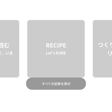
STORY
BRAND
ABOUT
つく
を読む
RECIPE
て、いま
Let’s KUKE
すべての記事を表示
グラスに閉じ込めた