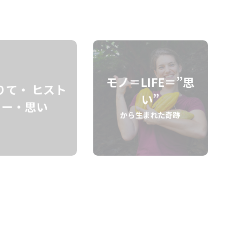
検索
モノ＝LIFE＝”思
りて・ ヒスト
い”
リー・思い
から生まれた奇跡
ような、爽