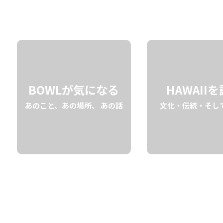
06.18 thu
2026
BOWLが気になる
HAWAII
あのこと、あの場所、 あの話
文化・伝統・そし
空と海を