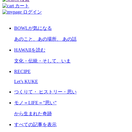
カート
ログイン
BOWLが気になる
あのこと、あの場所、 あの話
HAWAIIを読む
文化・伝統・そして、いま
RECIPE
Let’s KUKE
つくりて・ ヒストリー・思い
モノ＝LIFE＝”思い”
から生まれた奇跡
すべての記事を表示