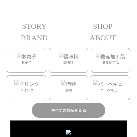
STORY
SHOP
ホーム
/ Solario Studio
BRAND
ABOUT
Solario Studio
選択に一致する商品が見つかりませんでした。
お菓子
調味料
農産加工品
ドリンク
酒類
バーベキュー
すべての商品を見る