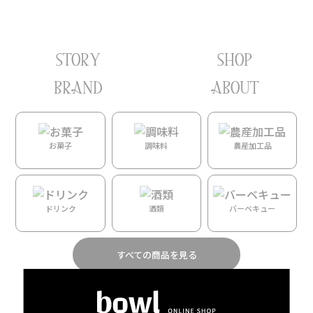
STORY
SHOP
ホーム
/ Oceans End
BRAND
ABOUT
Oceans End
選択に一致する商品が見つかりませんでした。
お菓子
調味料
農産加工品
ドリンク
酒類
バーベキュー
すべての商品を見る