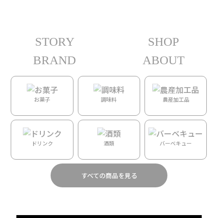
STORY
SHOP
ホーム
/ 人物カテゴリー / MANOA CHOCOLATE
BRAND
ABOUT
結果の1～16/52を表示しています
MANOA CHOCOLATE
1
お菓子
調味料
農産加工品
2
3
4
→
ドリンク
酒類
バーベキュー
すべての商品を見る