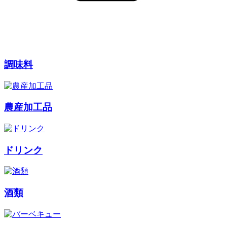
調味料
農産加工品
ドリンク
酒類