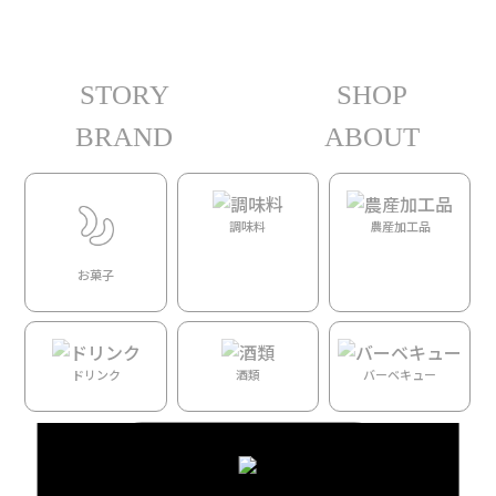
STORY
SHOP
ホーム
/ 人物カテゴリー / KEALAKEKUA BAY FARM
BRAND
ABOUT
全9件を表示
KEALAKEKUA BAY FARM
調味料
農産加工品
お菓子
ドリンク
酒類
バーベキュー
すべての商品を見る