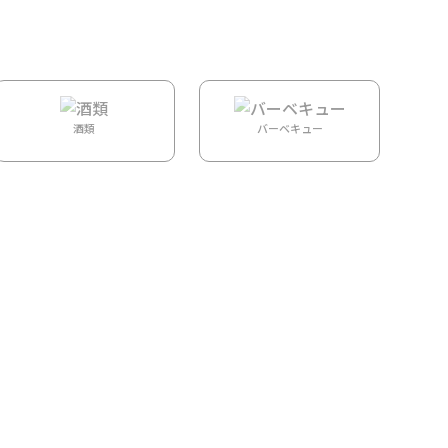
マップ検索
検索
カート
ログイン
酒類
バーベキュー
トプリント