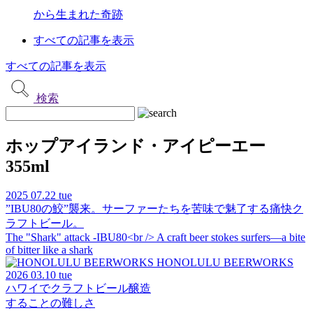
から生まれた奇跡
すべての記事を表示
すべての記事を表示
検索
ホップアイランド・アイピーエー
355ml
2025
07.22 tue
”IBU80の鮫”襲来。サーファーたちを苦味で魅了する痛快ク
ラフトビール。
The "Shark" attack -IBU80<br /> A craft beer stokes surfers—a bite
of bitter like a shark
HONOLULU BEERWORKS
2026
03.10 tue
ハワイでクラフトビール醸造
することの難しさ