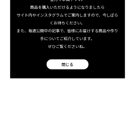
商品を購入いただけるようになりましたら
サイト内やインスタグラムでご案内しますので、今しばら
ハワイ島ヒロでQグレーダーが
くお待ちください。
焙煎するスペシャルティコーヒ
また、毎週公開中の記事で、皆様にお届けする商品や作り
手についてご紹介しています。
ー
ぜひご覧くださいね。
Specialty coffee roasted by Q-
graders in Hilo, Big Island
閉じる
BIG ISLAND COFFEE ROASTERS
11.18 tue
2025