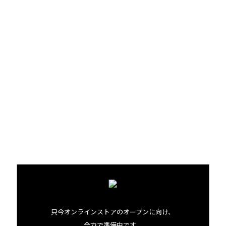
BIG ISLAND COFFEE ROASTERS
12.18 thu
2025
只今オンラインストアのオープンに向け、
全力で準備中です。