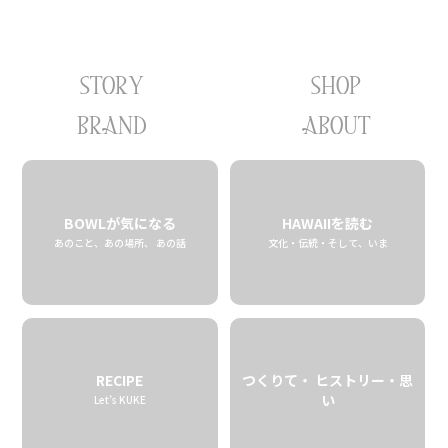
STORY
SHOP
ビッグアイランドコーヒーロースターズ
BRAND
ABOUT
カウ・ワイメリモーニング
01.08 thu
BOWLが気になる
HAWAIIを読む
2026
あのこと、あの場所、 あの話
文化・伝統・そして、いま
RECIPE
つくりて・ ヒストリー・思
い
Let’s KUKE