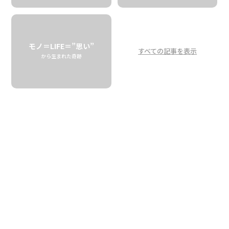
モノ＝LIFE＝”思い”
すべての記事を表示
から生まれた奇跡
コーヒーの専門資格を取得し
て、最高のコーヒーを追い求め
る
The owners have multiple
professional certifications to
pursue the perfect coffee
BIG ISLAND COFFEE ROASTERS
01.15 thu
2026