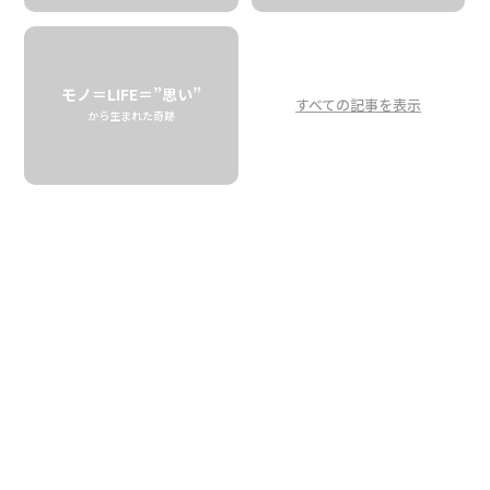
モノ＝LIFE＝”思い”
すべての記事を表示
カウアイ島のラムと
から生まれた奇跡
クッキーでつくる
おとな顔のティラミス
Kauai Coffee Rum Is the Key<br />
Hawaiian Style Original Tiramisu<br
/>
KAUAI KOOKIE
2024
10.25 fri