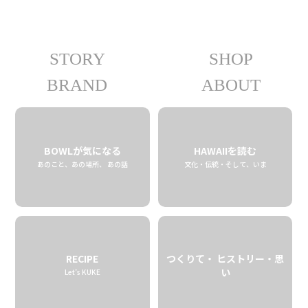
STORY
SHOP
コロアラム ホワイトラム 375ml
BRAND
ABOUT
12.23 tue
2025
BOWLが気になる
HAWAIIを読む
あのこと、あの場所、 あの話
文化・伝統・そして、いま
RECIPE
つくりて・ ヒストリー・思
い
Let’s KUKE