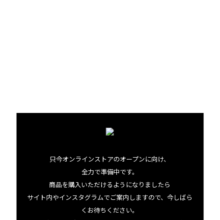
ホノルル・ビアワークス
ビジュアルに込められた物語
The stories behind the visuals
HONOLULU BEERWORKS
只今オンラインストアのオープンに向け、
01.29 thu
2026
全力で準備中です。
商品を購入いただけるようになりましたら
サイト内やインスタグラムでご案内しますので、今しばら
くお待ちください。