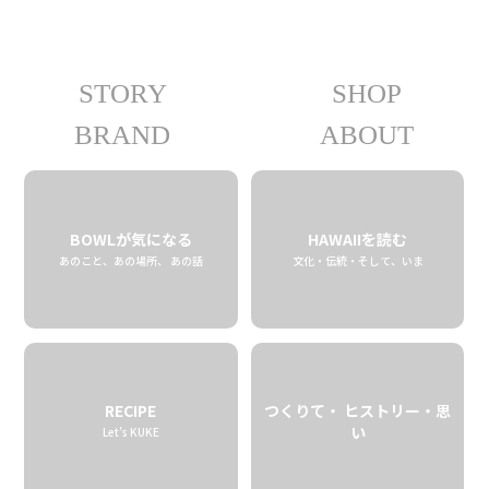
STORY
SHOP
ケワロス・クリームエール 355ml
BRAND
ABOUT
03.10 tue
2026
BOWLが気になる
HAWAIIを読む
あのこと、あの場所、 あの話
文化・伝統・そして、いま
RECIPE
つくりて・ ヒストリー・思
い
Let’s KUKE