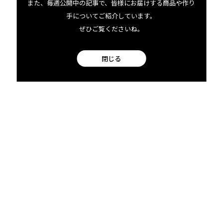
また、毎週公開中の記事で、皆様にお届けする商品や作り
手についてご紹介しています。
ぜひご覧くださいね。
閉じる
ホノルル・ビアワークス
創業者ジェフのブルーイングへ
の道
Honolulu Beerworks Founder, Geoff’s
path to brewing