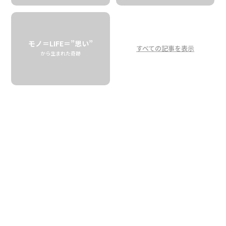
モノ＝LIFE＝”思い”
すべての記事を表示
から生まれた奇跡
ハワイでクラフトビール醸造
することの難しさ
The difficulties of brewing craft beer in
Hawaii
HONOLULU BEERWORKS
02.17 tue
2026