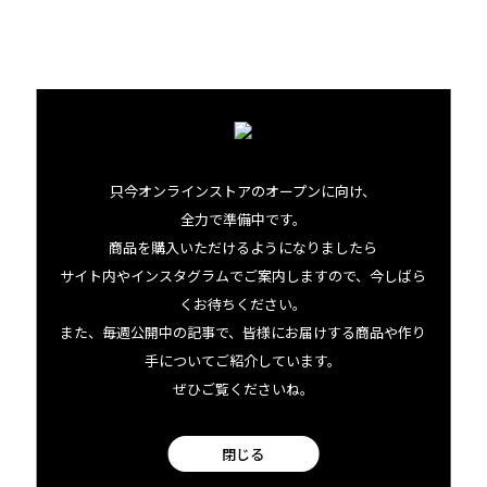
・マノアチョコレート カカオニブ
・ビッグアイランドビーズ オヒアレフアハニー
（つくり方）
＜自家製ラムレーズン＞
只今オンラインストアのオープンに向け、
１．お湯を沸騰させ、レーズンをさっと湯通しする
全力で準備中です。
２．水分をしっかりとふき取ってから保存容器に入れ、コ
商品を購入いただけるようになりましたら
サイト内やインスタグラムでご案内しますので、今しばら
ロアダークラムを注ぎ入れて一晩おいてから取り出す（ダ
くお待ちください。
ークラムは、あとで使うのでとっておく）
また、毎週公開中の記事で、皆様にお届けする商品や作り
手についてご紹介しています。
＜パンプキンパイ＞
ぜひご覧くださいね。
１．かぼちゃを耐熱容器に入れてふんわりとラップをか
け、やわらかくなるまで電子レンジで加熱する
閉じる
２．１が熱いうちに、バター、グラニュー糖を少しずつ加