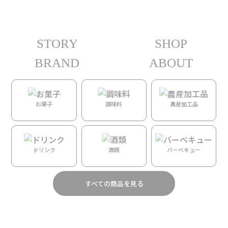
STORY
SHOP
ホーム
/
BOOZE
/
RUM
/ コロアラム ダークラム 750ml
BRAND
ABOUT
お菓子
調味料
農産加工品
ドリンク
酒類
バーベキュー
すべての商品を見る