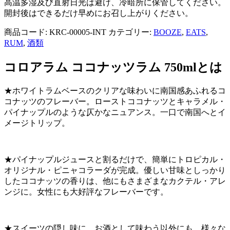
高温多湿及び直射日光は避け、冷暗所に保管してください。
開封後はできるだけ早めにお召し上がりください。
商品コード:
KRC-00005-INT
カテゴリー:
BOOZE
,
EATS
,
RUM
,
酒類
コロアラム ココナッツラム 750ml
とは
★ホワイトラムベースのクリアな味わいに南国感あふれるコ
コナッツのフレーバー。ローストココナッツとキャラメル・
パイナップルのような仄かなニュアンス。一口で南国へとイ
メージトリップ。
★パイナップルジュースと割るだけで、簡単にトロピカル・
オリジナル・ピニャコラーダが完成。優しい甘味としっかり
したココナッツの香りは、他にもさまざまなカクテル・アレ
ンジに。女性にも大好評なフレーバーです。
★スイーツの隠し味に。お酒として味わう以外にも、様々な