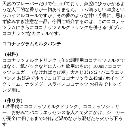
天然のフレーバーだけで仕上げており、鼻腔にひっかかるよ
うな人工的な香りが一切ありません。ラム酒らしい40度とい
うハイアルコールですが、その夢のような甘い芳香に、思わ
ず飲みすぎ注意な一品。今回ご紹介するのは、このココナッ
ツラムにさらにココナッツミルクドリンクを併せる“ダブル
ココナッツ”なカクテルです。
ココナッツラムミルクパンチ
（材料）
ココナッツミルクドリンク（缶の調理用ココナッツミルクで
はなく、紙パックなどに入った飲用のもの）100ml / ココナ
ッツシュガー（なければきび糖）大さじ3分の2 / バニラエッ
センス お好みで少々 / コロアココナッツラム45ml / ホイップ
クリーム、ナツメグ、スライスココナッツ お好みでトッピ
ング用に
（作り方）
1.片手鍋にココナッツミルクドリンク、ココナッツシュガ
ー、お好みでバニラエッセンスを入れて火にかけ、シュガー
が完全に溶けるまで5分ほど温めながら混ぜたら火から下ろ
す