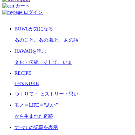
カート
ログイン
BOWLが気になる
あのこと、あの場所、 あの話
HAWAIIを読む
文化・伝統・そして、いま
RECIPE
Let’s KUKE
つくりて・ ヒストリー・思い
モノ＝LIFE＝”思い”
から生まれた奇跡
すべての記事を表示