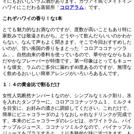
イにもおいしいラム酒があります。カウアイ島でメイドイン
ハワイにこだわる蒸留所「
コロアラム
」です。
これぞハワイの香り！な1本
とても魅力的なお酒なのですが、度数が高いこともあり特に
家飲みでは敬遠されがち。どうやって飲んだらいいのかわか
らない、なんて声もよく聞きます。そこで今回おすすめした
いのが、甘い南国の香りをまとった「コロアココナッツラ
ム」。自然由来の香料を使っているので、華やかながらもお
だやかなフレーバーが特徴です。第一印象はとってもキュー
トな彼女、ラムのご多分に漏れず40度あるのですが、無理な
く飲めるおいしい簡単アレンジがいろいろあるんです。
１：４の黄金比で割るだけ
女性人気断然ナンバー１なのが、シンプルなミルク割り。氷
を入れたタンブラーに、コロアココナッツラム１、ミルク４
を目安に、お好みの濃さに調節してください。これだけで、
簡単にピニャコラーダのようなおしゃれなドリンクが完成で
す。本来のピニャコラーダのレシピは、ホワイトラム、パイ
ナップルジュース、ココナッツミルクなので、パイナップル
ジュースをプラスすると、より本格的な味に近づきます。も