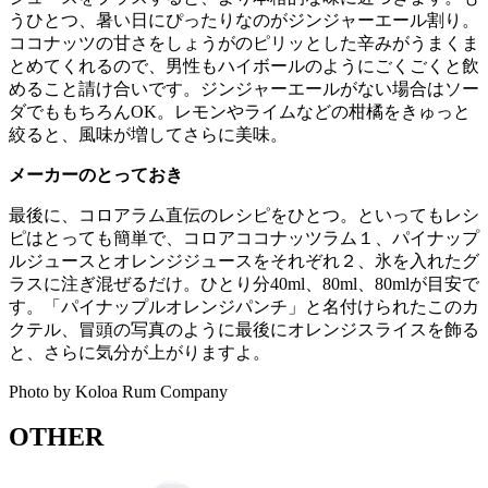
うひとつ、暑い日にぴったりなのがジンジャーエール割り。
ココナッツの甘さをしょうがのピリッとした辛みがうまくま
とめてくれるので、男性もハイボールのようにごくごくと飲
めること請け合いです。ジンジャーエールがない場合はソー
ダでももちろんOK。レモンやライムなどの柑橘をきゅっと
絞ると、風味が増してさらに美味。
メーカーのとっておき
最後に、コロアラム直伝のレシピをひとつ。といってもレシ
ピはとっても簡単で、コロアココナッツラム１、パイナップ
ルジュースとオレンジジュースをそれぞれ２、氷を入れたグ
ラスに注ぎ混ぜるだけ。ひとり分40ml、80ml、80mlが目安で
す。「パイナップルオレンジパンチ」と名付けられたこのカ
クテル、冒頭の写真のように最後にオレンジスライスを飾る
と、さらに気分が上がりますよ。
Photo by Koloa Rum Company
OTHER