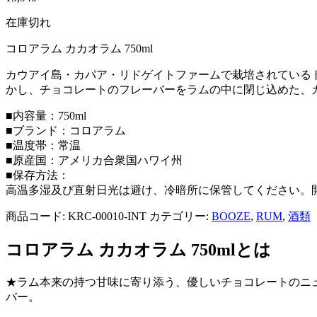
在庫切れ
コロアラム カカオラム 750ml
カウアイ島・カパア・リドゲイトファームで栽培されているト
かし、チョコレートのフレーバーをラムの中に閉じ込めた、
■内容量：750ml
■ブランド：コロアラム
■温度帯：常温
■原産国：アメリカ合衆国ハワイ州
■保存方法：
高温多湿及び直射日光は避け、冷暗所に保管してください。
商品コード:
KRC-00010-INT
カテゴリー:
BOOZE
,
RUM
,
酒類
コロアラム カカオラム 750ml
とは
★ラム本来の持つ甘味に寄り添う、優しいチョコレートのニ
バー。