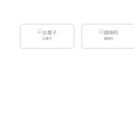
ホーム
/
DAYS
/
お菓子
Accessories
/ 【Fighting Eel】マイクロファイバータオル（中） 
調味料