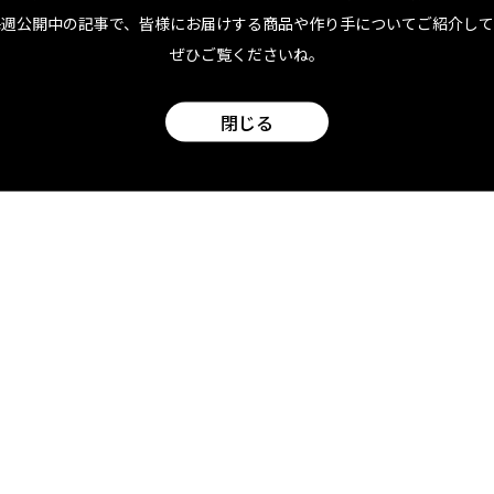
毎週公開中の記事で、皆様にお届けする商品や作り手についてご紹介して
ぜひご覧くださいね。
閉じる
、ナイロン
い、掛け干
e & Kitchen
ing Eel】マイクロファイバータオ