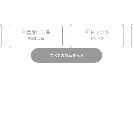
STORY
BRAND
ABOUT
２枚セット- Plumeria Lei/ Pink
農産加工品
ドリンク
すべての商品を見る