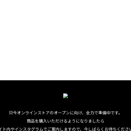
nk
ンド、ファ
ローカルに絶
スルーム、
れ、乾きも
只今オンラインストアのオープンに向け、
全力で準備中です。
商品を購入いただけるようになりましたら
イト内やインスタグラムでご案内しますので、今しばらくお待ちくださ