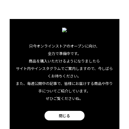
ースやロンパースなどを販売していたのだそう。
「Fighting Eel Signature Jersey」と呼ばれる、オリジナ
ルのジャージー素材を使ったドレスやロンパースは、スタイ
ルを良く見せてくれる程よいフィット感と、とろけるよう
只今オンラインストアのオープンに向け、
な肌触りがスペシャルで、ハリウッド女優やシンガーなどの
全力で準備中です。
セレブも顧客に。
商品を購入いただけるようになりましたら
サイト内やインスタグラムでご案内しますので、今しばら
まさに、アメリカン・ドリームですよね。
くお待ちください。
また、毎週公開中の記事で、皆様にお届けする商品や作り
手についてご紹介しています。
ダウンタウンのファクトリーで一枚ずつていねいに
ぜひご覧くださいね。
でも、その後自分たちのルーツであるハワイで「自分たち
閉じる
の店舗を構える」という形にスタイルを変更。現在は、ダ
ウンタウン、カイルア、カポレイに店舗を構えて、ハイセン