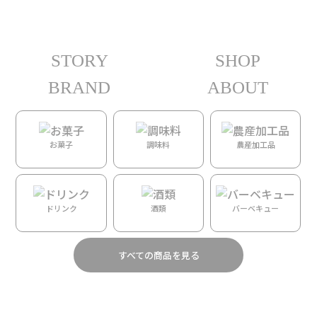
STORY
SHOP
ホーム
/
DAYS
/
Bag & Pouch
/ 【Fighting Eel】スナップエコトート – Jade
Woven Lei
BRAND
ABOUT
お菓子
調味料
農産加工品
ドリンク
酒類
バーベキュー
すべての商品を見る