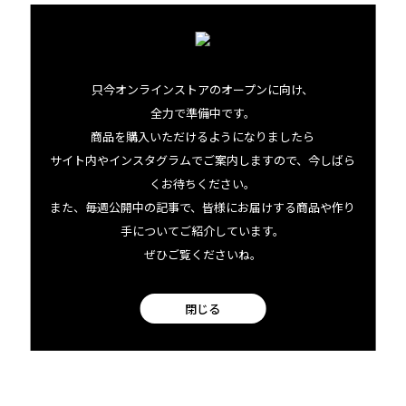
繊細さが魅力です。そのアートが上品にプリントされたマイクロファ
イバータオルは、砂がつきにくいスウェード・マイクロファイバー素
材でビーチでの使いやすさがダントツ！速乾性・吸水性にも非常に優
れているとあって、地元のサーファーにも大人気のアイテムなんで
只今オンラインストアのオープンに向け、
す。
全力で準備中です。
商品を購入いただけるようになりましたら
通常のタオルより軽く、コンパクトに折りたたむことができるので、
サイト内やインスタグラムでご案内しますので、今しばら
旅行やアウトドア、ヨガ、ピクニックのおともにもぴったりですよ。
くお待ちください。
また、毎週公開中の記事で、皆様にお届けする商品や作り
ちなみにこのタオル、「リサイクルされたペットボトル」から作られ
手についてご紹介しています。
ているんです。エコ・フレンドリーでお洒落。機能性も抜群なので、
ぜひご覧くださいね。
ギフトとして贈っても喜ばれそうですよね。
閉じる
こちらのデザインは「Naupaka Kuahiwi（ナウパカ・クアヒヴ
ィ）」。神話のモデルともなっているナウパカ（山のナウパカ）の花
にインスパイアされたキルト風デザインが素敵です。