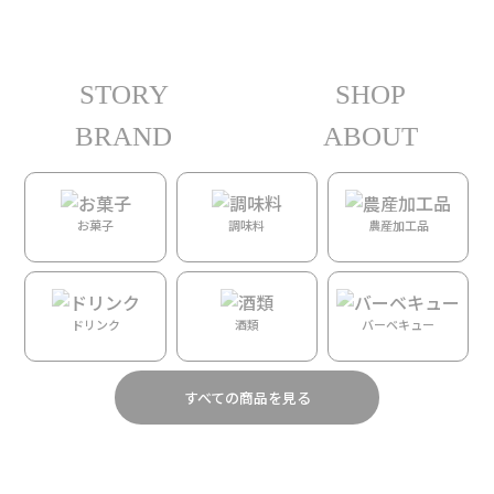
STORY
SHOP
ホーム
/
DAYS
/
Accessories
/ 【Aloha de Mele】速乾マイクロファイバータオル
（Naupaka Kuahiwi／ナウパカ・クアヒヴィ）
BRAND
ABOUT
お菓子
調味料
農産加工品
ドリンク
酒類
バーベキュー
すべての商品を見る