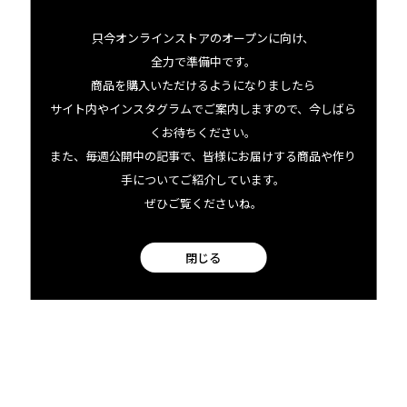
只今オンラインストアのオープンに向け、
全力で準備中です。
商品を購入いただけるようになりましたら
サイト内やインスタグラムでご案内しますので、今しばら
くお待ちください。
ディテールが細かく写実的で、一見写真のようにも見える花
また、毎週公開中の記事で、皆様にお届けする商品や作り
手についてご紹介しています。
やレイのアートは、そこから甘い香りが漂ってきそうな繊細
ぜひご覧くださいね。
さが魅力。力強く美しい女性を描いた作品からは、あふれ
る生命力を感じます。アートプリントはもちろん、それをプ
閉じる
リントしたパレオやタオル、バゲットハット、グリーティ
ングカードなども展開していて、まさに「ハワイを身に纏
える」のが素敵なんですよね…。
アート制作の合間に、モロカイ島〜オアフ島を渡るパドリ