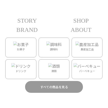
STORY
SHOP
ホーム
/
DAYS
/
Stationary
/ 【Aloha de Mele】グリーティングカード（May Day
24／メイデー24）
BRAND
ABOUT
お菓子
調味料
農産加工品
ドリンク
酒類
バーベキュー
すべての商品を見る